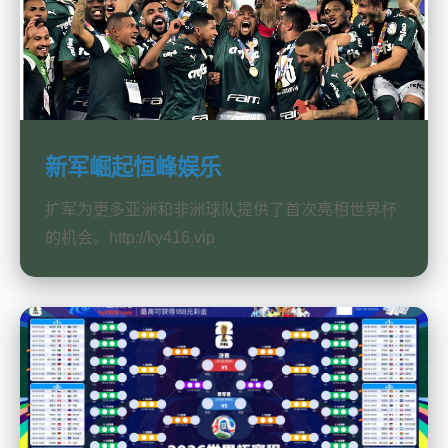
新军崛起恒峰娱乐
扩军为更多亚洲和非洲球队提供了首次亮相世界杯
的机会。http://ky416.vip