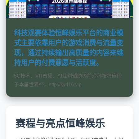
科技观赛体验恒峰娱乐平台的商业模
式主要依靠用户的游戏消费与流量变
现，通过持续输出高质量的内容来维
持用户的付费意愿与活跃度。
5G技术、VR直播、AI裁判辅助等前沿科技将应用
于本届世界杯。http://ky416.vip
赛程与亮点恒峰娱乐